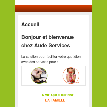
Menu principal
Aller au contenu principal
Aller au contenu secondaire
Accueil
Bonjour et bienvenue
chez Aude Services
La solution pour faciliter votre quotidien
avec des services pour :
LA VIE QUOTIDIENNE
LA FAMILLE